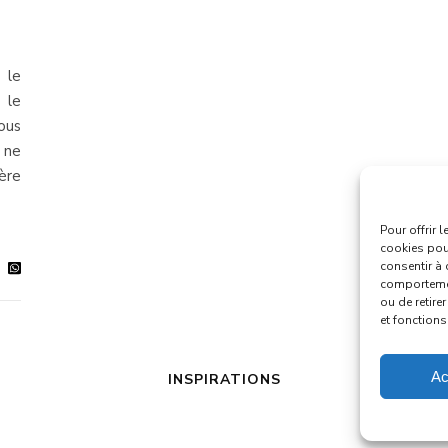
 le
 le
ous
 ne
ère
Pour offrir 
cookies pour
consentir à 
comportement
ou de retire
et fonctions
Ac
INSPIRATIONS