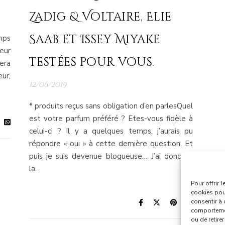
Zadig & Voltaire, Elie
Saab et Issey Miyake
mps
eur
testées pour vous.
sera
ur,
12/06/2019
* produits reçus sans obligation d’en parlesQuel
est votre parfum préféré ? Etes-vous fidèle à
celui-ci ? Il y a quelques temps, j’aurais pu
répondre « oui » à cette dernière question. Et
puis je suis devenue blogueuse… J’ai donc eu
la…
Pour offrir 
cookies pour
consentir à 
comportement
ou de retire