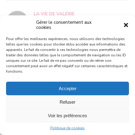
LA VIE DE VALÉRIE
11/03/2019 AT 21:16
CONNECTEZ-VOUS POUR
Gérer le consentement aux
cookies
RÉPONDRE
Coucou Nathalie ! En effet, ils ne sont
Pour offrir les meilleures expériences, nous utilisons des technologies
telles que les cookies pour stocker et/ou accéder aux informations des
malheureusement pas encore disponibles en
appareils. Le fait de consentir à ces technologies nous permettra de
France. Ca viendra sûrement… Bisous et
traiter des données telles que le comportement de navigation ou les ID
toute belle soirée à toi !
uniques sur ce site. Le fait de ne pas consentir ou de retirer son
consentement peut avoir un effet négatif sur certaines caractéristiques et
fonctions.
Accepter
LA VIE DE VALÉRIE
Refuser
11/03/2019 AT 21:17
CONNECTEZ-VOUS POUR
RÉPONDRE
Voir les préférences
Coucou Lise, c'est vrai qu'on a beaucoup de
Politique de cookies
chance d'avoir de si bons produits !