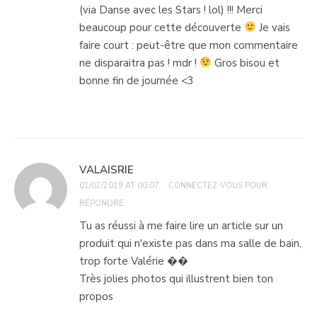
(via Danse avec les Stars ! lol) !!! Merci
beaucoup pour cette découverte
Je vais
faire court : peut-être que mon commentaire
ne disparaitra pas ! mdr !
Gros bisou et
bonne fin de journée <3
VALAISRIE
01/02/2019 AT 00:07
CONNECTEZ-VOUS POUR
RÉPONDRE
Tu as réussi à me faire lire un article sur un
produit qui n'existe pas dans ma salle de bain,
trop forte Valérie ��
Très jolies photos qui illustrent bien ton
propos