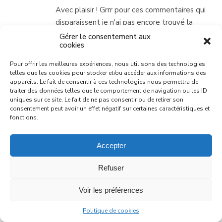
Avec plaisir ! Grrr pour ces commentaires qui
disparaissent je n'ai pas encore trouvé la
solution. En tout cas merci pour ton message,
Gérer le consentement aux
cookies
ces rouges à lèvres sont vraiment top en
effet. Gros bisous et bel après-midi à toi !
Pour offrir les meilleures expériences, nous utilisons des technologies
telles que les cookies pour stocker et/ou accéder aux informations des
appareils. Le fait de consentir à ces technologies nous permettra de
traiter des données telles que le comportement de navigation ou les ID
uniques sur ce site. Le fait de ne pas consentir ou de retirer son
consentement peut avoir un effet négatif sur certaines caractéristiques et
fonctions.
MYRTILLA
05/02/2019 AT 16:14
CONNECTEZ-VOUS POUR
Accepter
RÉPONDRE
Ils font aussi partie de mes préférés ces
Refuser
rouges à lèvres, j'aime beaucoup leur tenue
et confort !
Voir les préférences
Politique de cookies